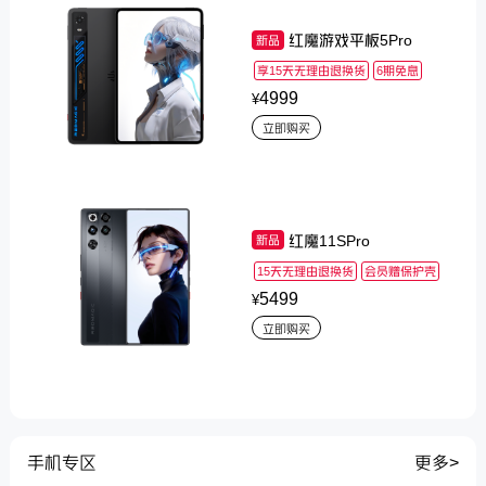
红魔游戏平板5Pro
新品
享15天无理由退换货
6期免息
4999
¥
立即购买
红魔11SPro
新品
15天无理由退换货
会员赠保护壳
5499
¥
立即购买
手机专区
更多>