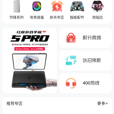
氘锋系列
电竞装备
秒杀专区
智能配件
体验店
积分商城
以旧换新
400热线
推荐专区
更多>