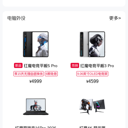
电脑外设
更多>
红魔电竞平板5 Pro
红魔电竞平板3 Pro
新品
热销
享15天无理由退换货
6期免息
9.06英寸OLED电竞屏
4999
4599
¥
¥
红魔游戏本16Pro 2026
红魔4K 显示器