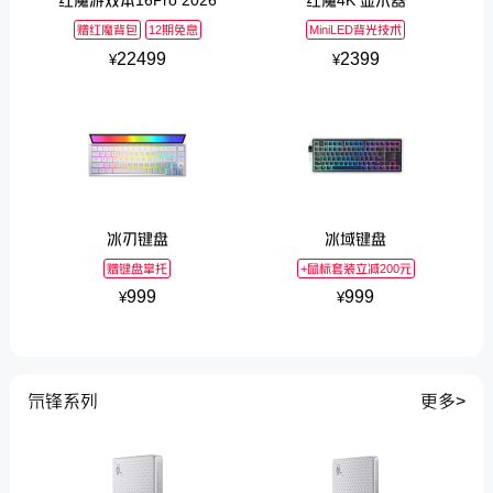
赠红魔背包
12期免息
MiniLED背光技术
22499
2399
¥
¥
冰刃键盘
冰域键盘
赠键盘掌托
+鼠标套装立减200元
999
999
¥
¥
氘锋系列
更多>