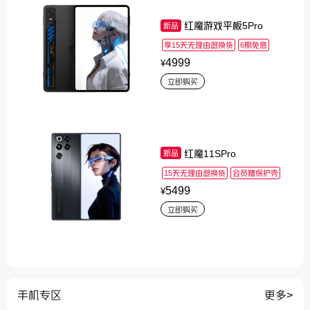
红魔游戏平板5Pro
新品
享15天无理由退换货
6期免息
4999
¥
立即购买
红魔11SPro
新品
15天无理由退换货
会员赠保护壳
5499
¥
立即购买
手机专区
更多>