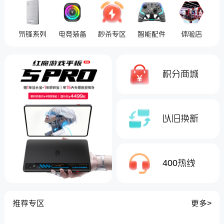
氘锋系列
电竞装备
秒杀专区
智能配件
体验店
积分商城
以旧换新
400热线
推荐专区
更多>