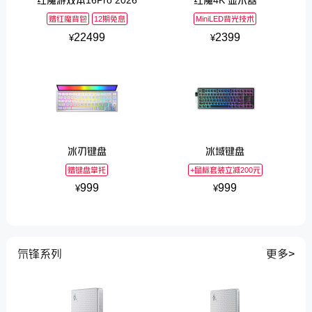
赠红魔背包
12期免息
MiniLED背光技术
22499
2399
¥
¥
冰刃键盘
冰域键盘
赠键盘掌托
+鼠标套装立减200元
999
999
¥
¥
氘锋系列
更多>