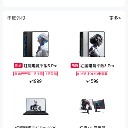
电脑外设
更多>
红魔电竞平板5 Pro
红魔电竞平板3 Pro
新品
热销
享15天无理由退换货
6期免息
9.06英寸OLED电竞屏
4999
4599
¥
¥
红魔游戏本16Pro 2026
红魔4K 显示器