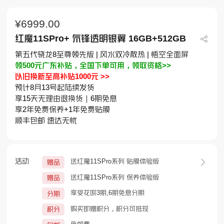
¥
6999.00
红魔11SPro+ 氘锋透明银翼 16GB+512GB
第五代骁龙8至尊领先版 | 风水双冷散热 | 悟空全面屏
领500元广东补贴，全国下单可用，领取资格>>
以旧换新至高补贴1000元 >>
预计8月13号起陆续发货
享15天无理由退换货｜6期免息
享2年免费保养+1年免费贴膜
顺丰包邮 速达无忧
活动
送红魔11SPro系列 贴膜体验版
赠品
送红魔11SPro系列 保养体验版
赠品
享受花呗3期,6期免息分期
分期
购买即赠积分，积分可抵现
积分