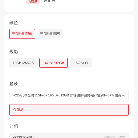
免邮费
包邮
颜色
氘锋透明银翼
氘锋透明暗夜
规格
12GB+256GB
16GB+512GB
16GB+1T
套装
+229元享红魔11SPro+ 16GB+512GB 氘锋透明银翼+散热器8Pro+专属背夹支架套
¥7228.00
仅单品
分期
¥2333.00×3期
含¥0.00手续费